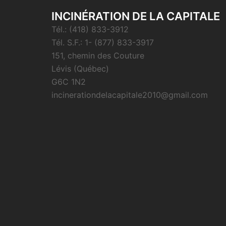
INCINÉRATION DE LA CAPITALE
Tél.: (418) 833-3912
Tél. S.F.: 1- (877) 833-3917
151, chemin des Couture
Lévis (Québec)
G6C 1N2
incinerationdelacapitale2010@gmail.com