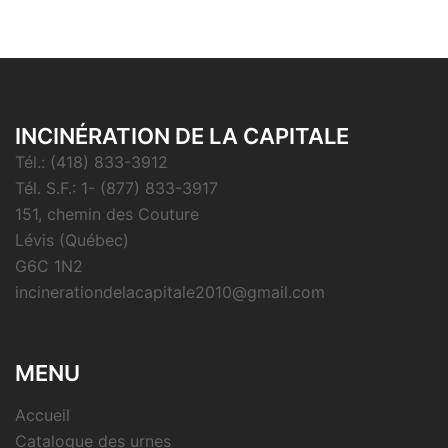
INCINÉRATION DE LA CAPITALE
Tél.: (418) 833-3912
Tél. S.F.: 1- (877) 833-3917
151, chemin des Couture
Lévis (Québec)
G6C 1N2
incinerationdelacapitale2010@gmail.com
MENU
Accueil
Catalogue des urnes