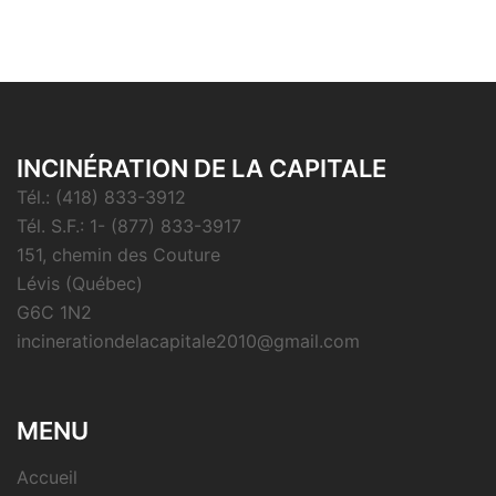
INCINÉRATION DE LA CAPITALE
Tél.: (418) 833-3912
Tél. S.F.: 1- (877) 833-3917
151, chemin des Couture
Lévis (Québec)
G6C 1N2
incinerationdelacapitale2010@gmail.com
MENU
Accueil