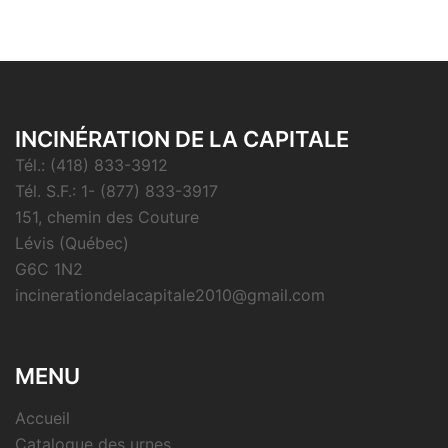
INCINÉRATION DE LA CAPITALE
Tél.: (418) 833-3912
Tél. S.F.: 1- (877) 833-3917
151, chemin des Couture
Lévis (Québec)
G6C 1N2
incinerationdelacapitale2010@gmail.com
MENU
Accueil
Catalogue des urnes