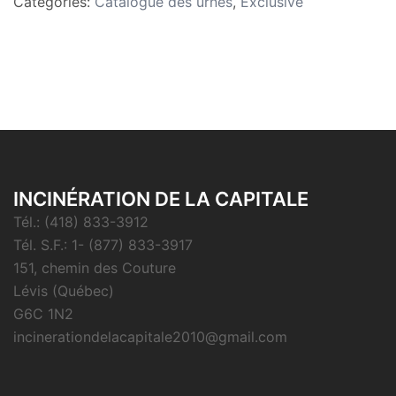
Catégories:
Catalogue des urnes
,
Exclusive
INCINÉRATION DE LA CAPITALE
Tél.: (418) 833-3912
Tél. S.F.: 1- (877) 833-3917
151, chemin des Couture
Lévis (Québec)
G6C 1N2
incinerationdelacapitale2010@gmail.com