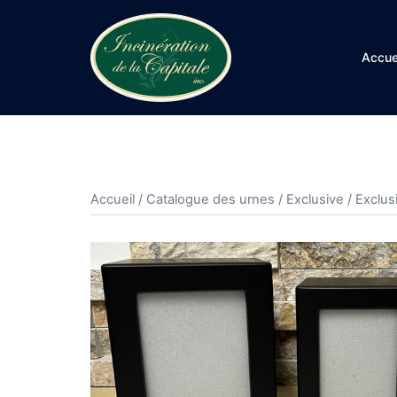
Aller
au
contenu
Accue
Accueil
/
Catalogue des urnes
/
Exclusive
/ Exclus