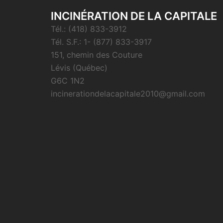
INCINÉRATION DE LA CAPITALE
Tél.: (418) 833-3912
Tél. S.F.: 1- (877) 833-3917
151, chemin des Couture
Lévis (Québec)
G6C 1N2
incinerationdelacapitale2010@gmail.com