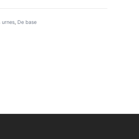
 urnes
,
De base